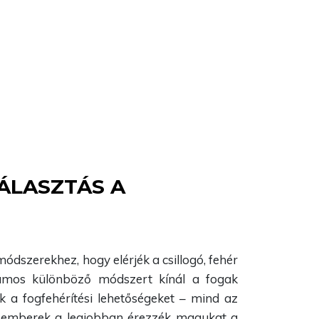
ÁLASZTÁS A
ódszerekhez, hogy elérjék a csillogó, fehér
ámos különböző módszert kínál a fogak
k a fogfehérítési lehetőségeket – mind az
 az emberek a legjobban érezzék magukat a