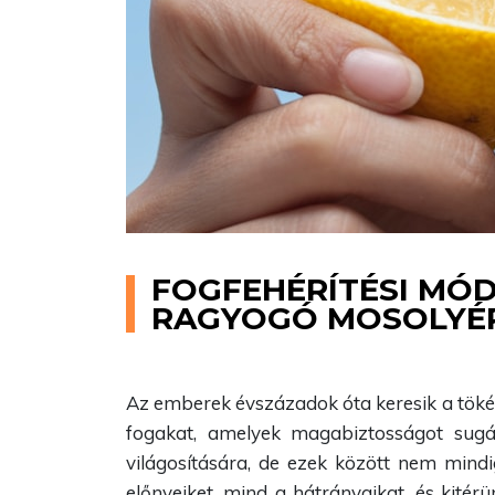
FOGFEHÉRÍTÉSI MÓD
RAGYOGÓ MOSOLYÉ
Az emberek évszázadok óta keresik a tökéle
fogakat, amelyek magabiztosságot sug
világosítására, de ezek között nem mindi
előnyeiket, mind a hátrányaikat, és kité