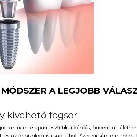
 MÓDSZER A LEGJOBB VÁLAS
y kivehető fogsor
gát, az nem csupán esztétikai kérdés, hanem az életmin
t, és az önbizalom is csorbulhat. Szerencsére a modern 