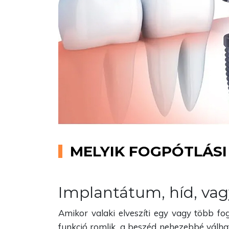
MELYIK FOGPÓTLÁSI
Implantátum, híd, vag
Amikor valaki elveszíti egy vagy több fo
funkció romlik, a beszéd nehezebbé válha