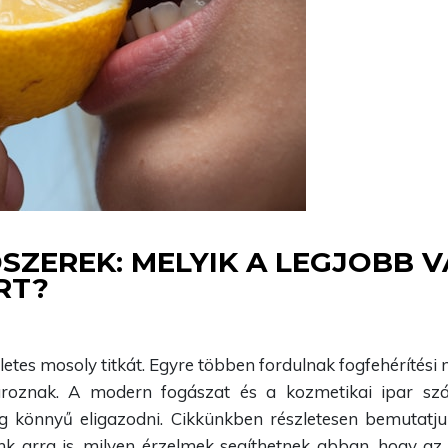
SZEREK: MELYIK A LEGJOBB V
RT?
tes mosoly titkát. Egyre többen fordulnak fogfehérítési m
ároznak. A modern fogászat és a kozmetikai ipar sz
g könnyű eligazodni. Cikkünkben részletesen bemutatju
rünk arra is, milyen érzelmek segíthetnek abban, hogy