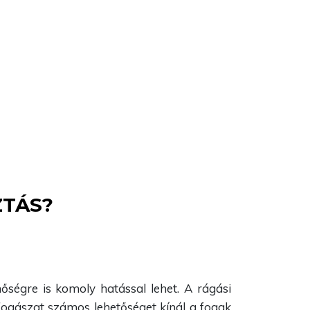
ZTÁS?
őségre is komoly hatással lehet. A rágási
fogászat számos lehetőséget kínál a fogak