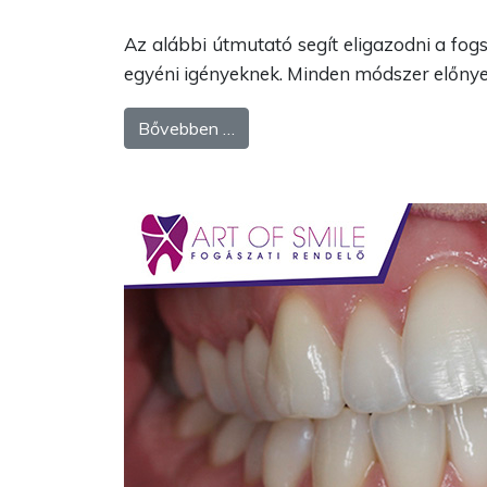
Az alábbi útmutató segít eligazodni a fog
egyéni igényeknek. Minden módszer előnyei
Bővebben …