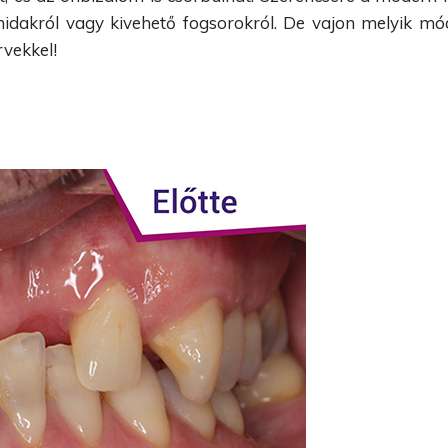
 hidakról vagy kivehető fogsorokról. De vajon melyik m
rvekkel!